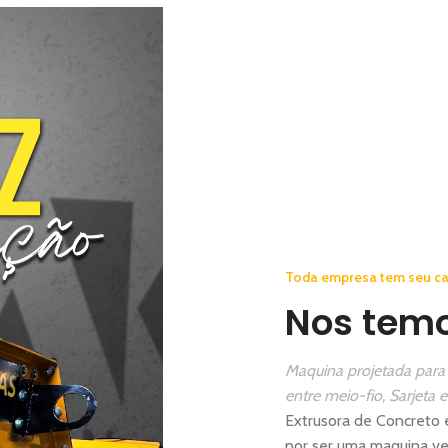
Toda empresa tem seu ca
Nos tem
Maquina projetada para
entre meio-fio, Sarjeta 
Extrusora de Concreto
por ser uma maquina ver