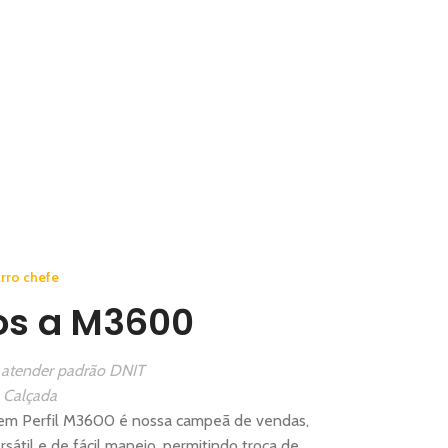
rro chefe
os a M3600
 atender padrão DNIT
e Calçada
 em Perfil M3600 é nossa campeã de vendas,
sátil e de fácil manejo, permitindo troca de